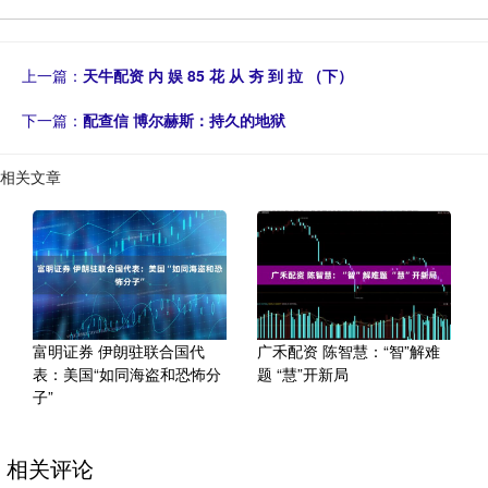
上一篇：
天牛配资 内 娱 85 花 从 夯 到 拉 （下）
下一篇：
配查信 博尔赫斯：持久的地狱
相关文章
富明证券 伊朗驻联合国代
广禾配资 陈智慧：“智”解难
表：美国“如同海盗和恐怖分
题 “慧”开新局
子”
相关评论