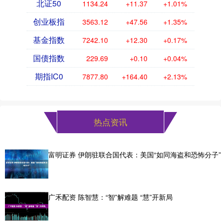
北证50
1134.24
+11.37
+1.01%
创业板指
3563.12
+47.56
+1.35%
基金指数
7242.10
+12.30
+0.17%
国债指数
229.69
+0.10
+0.04%
期指IC0
7877.80
+164.40
+2.13%
热点资讯
富明证券 伊朗驻联合国代表：美国“如同海盗和恐怖分子”
广禾配资 陈智慧：“智”解难题 “慧”开新局