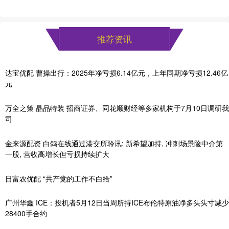
推荐资讯
达宝优配 曹操出行：2025年净亏损6.14亿元，上年同期净亏损12.46亿
元
万全之策 晶品特装 招商证券、同花顺财经等多家机构于7月10日调研我
司
金来源配资 白鸽在线通过港交所聆讯: 新希望加持, 冲刺场景险中介第
一股, 营收高增长但亏损持续扩大
日富农优配 “共产党的工作不白给”
广州华鑫 ICE：投机者5月12日当周所持ICE布伦特原油净多头头寸减少
28400手合约