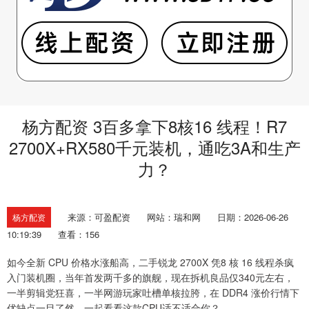
杨方配资 3百多拿下8核16 线程！R7
2700X+RX580千元装机，通吃3A和生产
力？
来源：可盈配资
网站：瑞和网
日期：2026-06-26
杨方配资
10:19:39
查看：156
如今全新 CPU 价格水涨船高，二手锐龙 2700X 凭8 核 16 线程杀疯
入门装机圈，当年首发两千多的旗舰，现在拆机良品仅340元左右，
一半剪辑党狂喜，一半网游玩家吐槽单核拉胯，在 DDR4 涨价行情下
优缺点一目了然。一起看看这款CPU适不适合你？