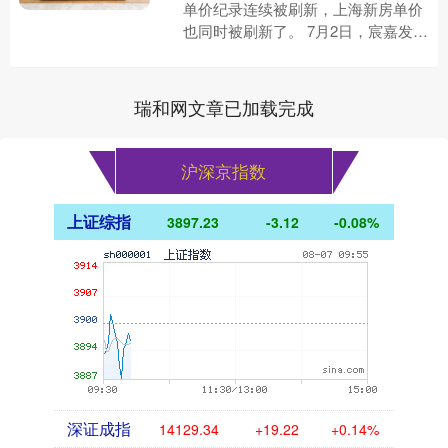
单价纪录连续被刷新，上海新房单价
也同时被刷新了。 7月2日，宸嘉发展
旗下嘉佰道·徐汇项目宣布取得首张预
售证，此次一共推出91套房....
瑞和网文章已加载完成
沪深京指数
上证综指
3897.23
-3.12
-0.08%
深证成指
14129.34
+19.22
+0.14%