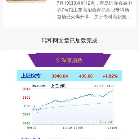
7月19日9点到12点，青岛国际会展中
心7号馆山东高招会青岛高职专科场
首场已火爆开幕。关于专科高职志愿
填报在这里可以一站解决！ 齐鲁晚报
·齐鲁壹点 李自强 高雅....
瑞和网文章已加载完成
沪深京指数
上证综指
3940.04
+39.68
+1.02%