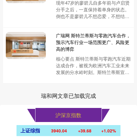
现年47岁的廖碧儿自多年前与卢启贤
分手之后，一直保持着单身的状态。
倒也不是廖碧儿不想恋爱，不想结
婚，她曾经自曝在两年内相亲过十
次，只可惜一直都没有寻觅到心仪的
广瑞网 斯特兰蒂斯与零跑汽车合作，
对....
预示汽车行业一场范围更广、风险更
高的博弈
核心要点 斯特兰蒂斯与零跑汽车近期
达成合作，被视为欧洲汽车工业未来
发展的分水岭时刻。斯特兰蒂斯宣布
将深化与零跑汽车的战略合作，为这
家中国合作伙伴在 2028 年....
瑞和网文章已加载完成
沪深京指数
上证综指
3940.04
+39.68
+1.02%