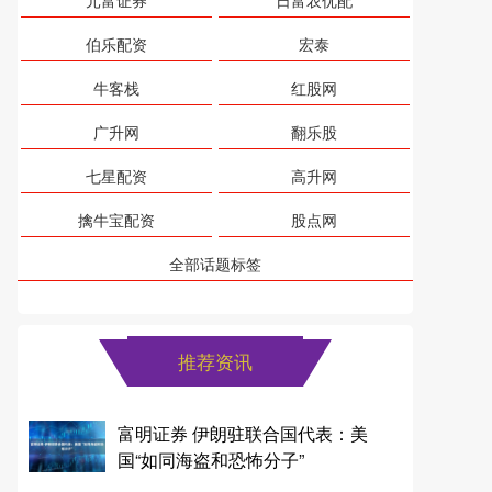
元富证券
日富农优配
伯乐配资
宏泰
牛客栈
红股网
广升网
翻乐股
七星配资
高升网
擒牛宝配资
股点网
全部话题标签
推荐资讯
富明证券 伊朗驻联合国代表：美
国“如同海盗和恐怖分子”