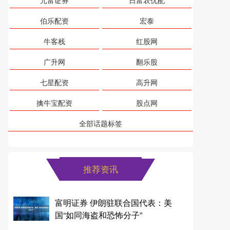
元富证券
日富农优配
伯乐配资
宏泰
牛客栈
红股网
广升网
翻乐股
七星配资
高升网
擒牛宝配资
股点网
全部话题标签
推荐资讯
富明证券 伊朗驻联合国代表：美
国“如同海盗和恐怖分子”